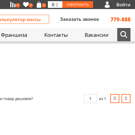
Войти
0
ОФОРМИТЬ
0
0
0
Заказать звонок
779-888
алькулятор массы
Франшиза
Контакты
Вакансии
и товар дешевле?
из 1