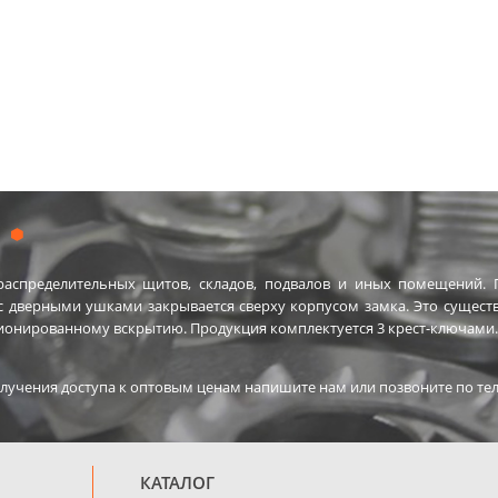
аспределительных щитов, складов, подвалов и иных помещений. П
 с дверными ушками закрывается сверху корпусом замка. Это сущест
ционированному вскрытию. Продукция комплектуется 3 крест-ключами. Т
лучения доступа к оптовым ценам напишите нам или позвоните по тел
КАТАЛОГ