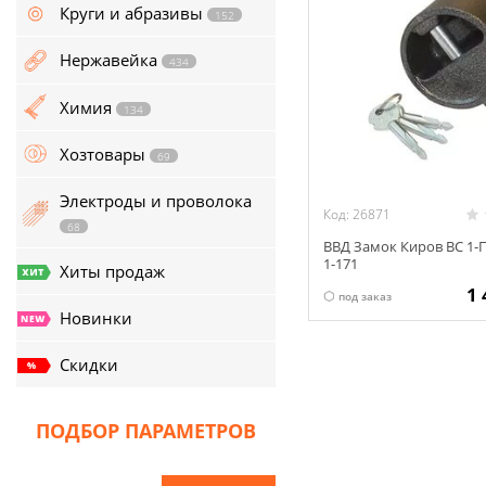
134
Круги и абразивы
152
Хозтовары
69
Нержавейка
434
Электроды и проволока
Химия
134
68
Хозтовары
69
Хиты продаж
Электроды и проволока
Новинки
Код: 26871
68
ВВД Замок Киров ВС 1-
Скидки
1-171
Хиты продаж
1
под заказ
Новинки
Скидки
ПОДБОР ПАРАМЕТРОВ