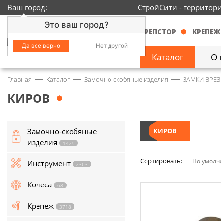
Ваш город:
СтройСити - территор
Это ваш город?
КРЕПСТОР
КРЕПЕЖ
Да все верно
Нет другой
Каталог
О 
Главная
Каталог
Замочно-скобяные изделия
ЗАМКИ ВРЕЗ
Замочно-скобяные
изделия
1429
КИРОВ
Инструмент
2363
Замочно-скобяные
КИРОВ
Колеса
68
изделия
1429
Крепёж
3718
Сортировать:
По умол
Инструмент
2363
Круги и абразивы
152
Колеса
68
Нержавейка
434
Крепёж
3718
Химия