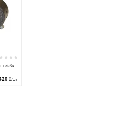
П Шайба
 420
/шт