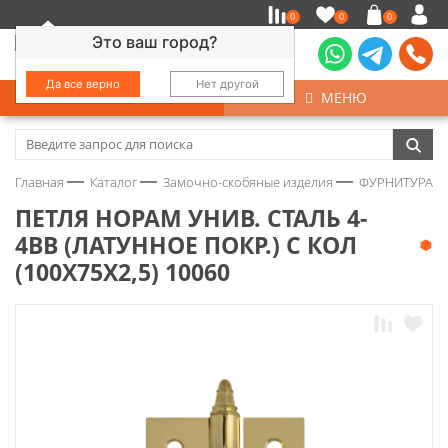
0
0
0
Это ваш город?
Да все верно
Нет другой
КАТАЛОГ
МЕНЮ
Замочно-скобяные изделия
Главная
Каталог
Замочно-скобяные изделия
ФУРНИТУРА Д
Инструмент
ПЕТЛЯ НОРАМ УНИВ. СТАЛЬ 4-
4ВВ (ЛАТУННОЕ ПОКР.) С КОЛ
Колеса
(100Х75Х2,5) 10060
Крепёж
Круги и абразивы
Нержавейка