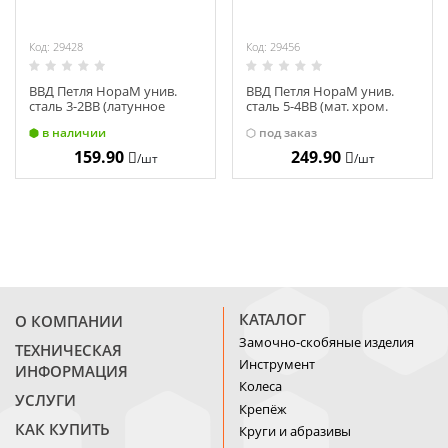
Код: 29428
Код: 29456
ВВД Петля НораМ унив.
ВВД Петля НораМ унив.
сталь 3-2ВВ (латунное
сталь 5-4ВВ (мат. хром.
покр.) (75х63х2,5) с
покр.) с кол. (125х75х2,5)
в наличии
под заказ
колпачком 10066
11470
159.90
249.90
/шт
/шт
КАТАЛОГ
О КОМПАНИИ
Замочно-скобяные изделия
ТЕХНИЧЕСКАЯ
Инструмент
ИНФОРМАЦИЯ
Колеса
УСЛУГИ
Крепёж
КАК КУПИТЬ
Круги и абразивы