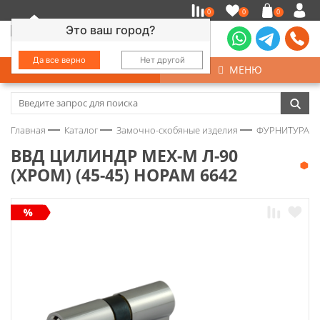
0
0
0
Это ваш город?
Да все верно
Нет другой
КАТАЛОГ
МЕНЮ
Замочно-скобяные изделия
Главная
Каталог
Замочно-скобяные изделия
ФУРНИТУРА Д
Инструмент
ВВД ЦИЛИНДР МЕХ-М Л-90
(ХРОМ) (45-45) НОРАМ 6642
Колеса
Крепёж
Круги и абразивы
Нержавейка